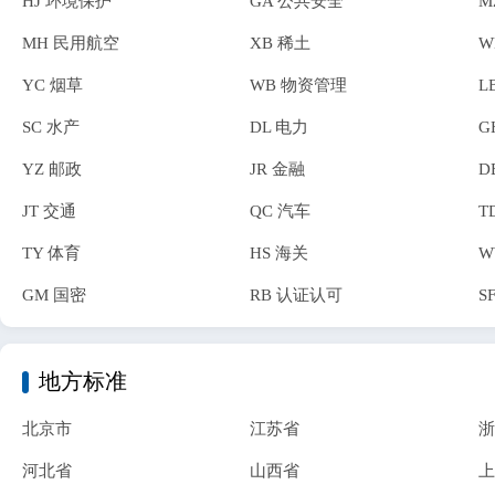
HJ 环境保护
GA 公共安全
M
MH 民用航空
XB 稀土
W
YC 烟草
WB 物资管理
L
SC 水产
DL 电力
G
YZ 邮政
JR 金融
D
JT 交通
QC 汽车
T
TY 体育
HS 海关
W
GM 国密
RB 认证认可
S
地方标准
北京市
江苏省
浙
河北省
山西省
上