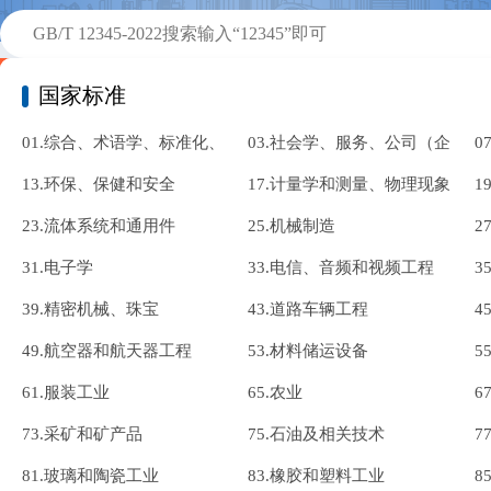
标准搜索
国家标准
标准下载查询小提示：GB/T 12345-2022 搜索 12345-2022 可查询
01.综合、术语学、标准化、
03.社会学、服务、公司（企
0
更多相关标准，标准号统一使用 '-' 连接符
文献
13.环保、保健和安全
业）的组织和管理、行政、运
17.计量学和测量、物理现象
1
23.流体系统和通用件
输
25.机械制造
2
31.电子学
33.电信、音频和视频工程
3
39.精密机械、珠宝
43.道路车辆工程
4
49.航空器和航天器工程
53.材料储运设备
5
61.服装工业
65.农业
6
73.采矿和矿产品
75.石油及相关技术
7
81.玻璃和陶瓷工业
83.橡胶和塑料工业
8