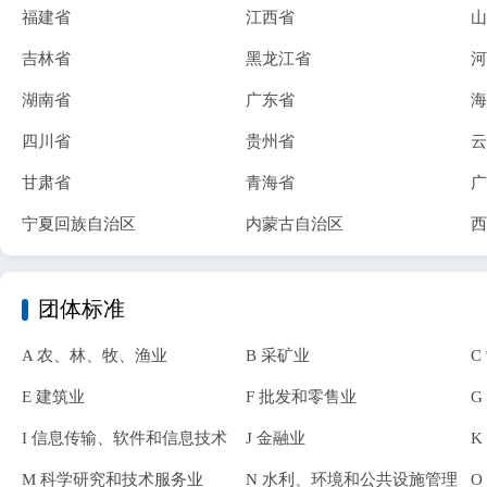
福建省
江西省
山
吉林省
黑龙江省
河
湖南省
广东省
海
四川省
贵州省
云
甘肃省
青海省
广
宁夏回族自治区
内蒙古自治区
西
团体标准
A 农、林、牧、渔业
B 采矿业
C
E 建筑业
F 批发和零售业
G
I 信息传输、软件和信息技术
J 金融业
K
服务业
M 科学研究和技术服务业
N 水利、环境和公共设施管理
O