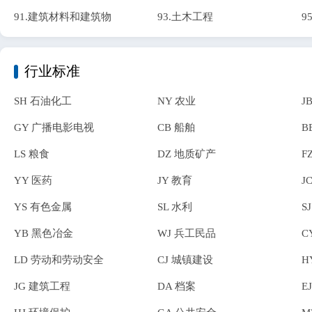
91.建筑材料和建筑物
93.土木工程
9
行业标准
SH 石油化工
NY 农业
J
GY 广播电影电视
CB 船舶
B
LS 粮食
DZ 地质矿产
F
YY 医药
JY 教育
J
YS 有色金属
SL 水利
S
YB 黑色冶金
WJ 兵工民品
C
LD 劳动和劳动安全
CJ 城镇建设
H
JG 建筑工程
DA 档案
E