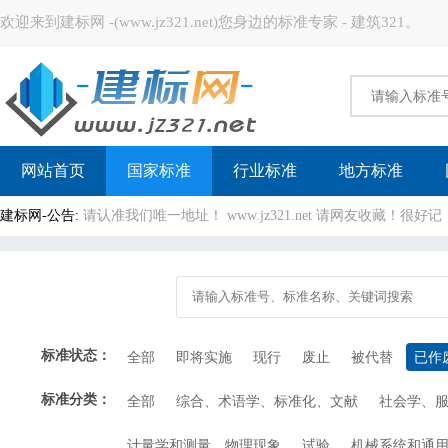
欢迎来到建标网 -(www.jz321.net)您身边的标准专家 - 建筑321。
建标网
网站首页
国家标准
行业标准
地方标准
建标网-公告:
请认准我们唯一地址！ www.jz321.net 请网友收藏！
标准状态：
全部
即将实施
现行
废止
被代替
已作
标准分类：
全部
综合、术语学、标准化、文献
社会学、
计量学和测量、物理现象
试验
机械系统和通