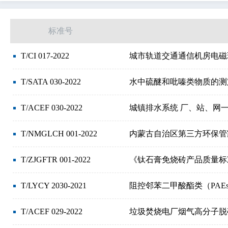
电信、音频和视频工程
信息技术、办公机械
标准号
材料储运设备
货物的包装和调运
纺织和皮革
T/CI 017-2022
城市轨道交通通信机房电磁
玻璃和陶瓷工业
橡胶和塑料工业
造纸技术
T/SATA 030-2022
水中硫醚和吡嗪类物质的测定
T/ACEF 030-2022
城镇排水系统 厂、站、网
T/NMGLCH 001-2022
内蒙古自治区第三方环保管
T/ZJGFTR 001-2022
《钛石膏免烧砖产品质量标
T/LYCY 2030-2021
阻控邻苯二甲酸酯类（PAE
T/ACEF 029-2022
垃圾焚烧电厂烟气高分子脱