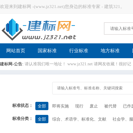
欢迎来到建标网 -(www.jz321.net)您身边的标准专家 - 建筑321。
建标网
网站首页
国家标准
行业标准
地方标准
建标网-公告:
请认准我们唯一地址！ www.jz321.net 请网友收藏！
标准状态：
全部
即将实施
现行
废止
被代替
已作
标准分类：
全部
综合、术语学、标准化、文献
社会学、
计量学和测量、物理现象
试验
机械系统和通