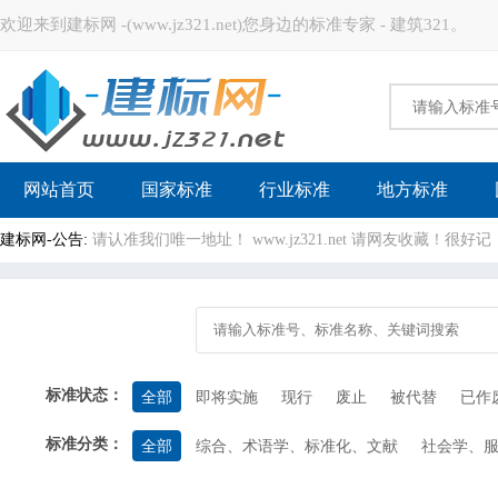
欢迎来到建标网 -(www.jz321.net)您身边的标准专家 - 建筑321。
建标网
网站首页
国家标准
行业标准
地方标准
建标网-公告:
请认准我们唯一地址！ www.jz321.net 请网友收藏！
标准状态：
全部
即将实施
现行
废止
被代替
已作
标准分类：
全部
综合、术语学、标准化、文献
社会学、
计量学和测量、物理现象
试验
机械系统和通