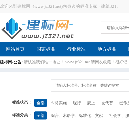
欢迎来到建标网 -(www.jz321.net)您身边的标准专家 - 建筑321。
建标网
网站首页
国家标准
行业标准
地方标准
建标网-公告:
请认准我们唯一地址！ www.jz321.net 请网友收藏！
标准状态：
全部
即将实施
现行
废止
被代替
已作
标准分类：
全部
综合、术语学、标准化、文献
社会学、
计量学和测量、物理现象
试验
机械系统和通