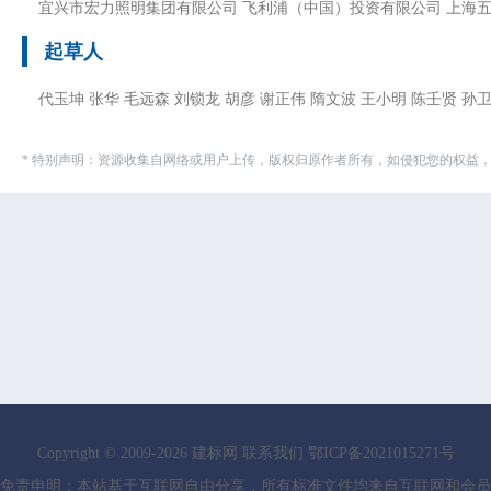
宜兴市宏力照明集团有限公司 飞利浦（中国）投资有限公司 上海
起草人
代玉坤 张华 毛远森 刘锁龙 胡彦 谢正伟 隋文波 王小明 陈壬贤 孙卫
* 特别声明：资源收集自网络或用户上传，版权归原作者所有，如侵犯您的权益
Copyright © 2009-
2026
建标网
联系我们
鄂ICP备2021015271号
免责申明：本站基于互联网自由分享，所有标准文件均来自互联网和会员